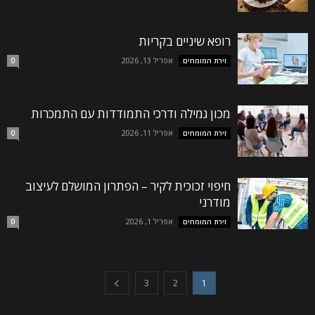
ההודעה שלך
רופא שיניים בקריות
אפריל 13, 2026
זירת המומחים
0
מכון גמילה ודרכי התמודדות עם התמכרות
אפריל 11, 2026
זירת המומחים
0
חיפוי זכוכית לקיר – הפתרון המושלם לעיצוב
קראתי ואני מאשר/ת את
מדיניות הפרטיות
של האתר,
מודרני
ומסכים/ה לשמירת המידע לצורך טיפול בפנייתי (חובה)
אפריל 1, 2026
זירת המומחים
0
3
2
1