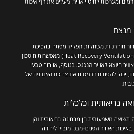
ינון, כגון מסנני SovPlym מתקדמים ומערכות לחיטוי אוויר, מעלים את רף איכות
ב מנצח
ורור מודרניות משחקות תפקיד מפתח בהפיכת
מבנים לירוקים יותר. מערכות השבת חום (Heat Recovery Ventilation) מאפשרות חיסכון
יר היוצא לאוויר הנכנס. בנוסף, אוורור טבעי
ת, יכול להפחית דרמטית את צריכת האנרגיה של
בית.
ה בריאותית וכלכלית
 תשואה משמעותית הן מבחינה בריאותית והן
איכות האוויר הפנים-מבני מוביל לירידה