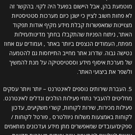
מוטמעת בהן, אבל היישום בפועל היה לקוי. בהקשר זה
לא פחות חשוב לציין כי ישנן כיום מערכות סטטיסטיות
מצויינות שמאפשרות קבלת מידע מקיף אודות תפקוד
השם שלך (חובה)
האתר, ניתוח הפניות שהתקבלו בחתך מדינות/מילות
מפתח, העמודים הנצפים ביותר באתר , ועמודים עם אחוז
נטישה גבוה. שדרוג אתר מחייב התייחסות גם להטמעה
האימייל שלך (חובה)
של מערכת איסוף מידע וססטיסטיקה על מנת להמשיך
ולשפר את ביצועי האתר.
הטלפון שלך (חובה)
5. העברת שירותים נוספים לאינטרנט – יותר ויותר עסקים
מחליטים להעביר נתחי פעילות הולכים וגדלים לאינטרנט.
נושא
פעילות מכירות, שירות לקוחות, קשרי משקיעים, עדכון
לקוחות באמצעות משלוח ניוזלטרס , פורטל לקוחות /
ההודעה שלך
ספקים/עובדים שמאפשרים מתן מידע ועדכונים מותאמים