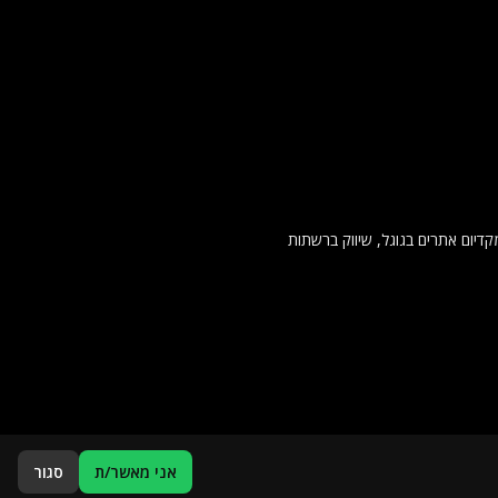
נט החל מקדיום אתרים בגוגל, שיווק ברשתות
אני מאשר/ת
סגור
פרסמו אצלנו
פרסום כתבה ברשת
הצהרת נגישות